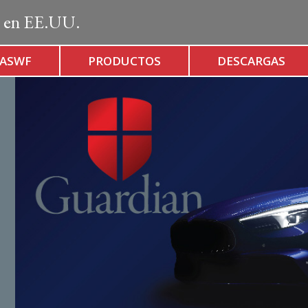
 en EE.UU.
 ASWF
PRODUCTOS
DESCARGAS