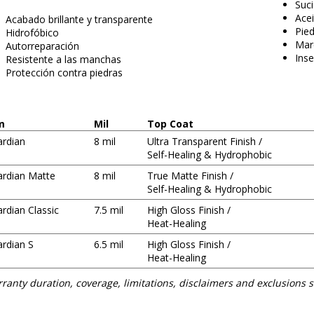
Suc
Ace
Acabado brillante y transparente
Pie
Hidrofóbico
Mar
Autorreparación
Ins
Resistente a las manchas
Protección contra piedras
lm
Mil
Top Coat
ardian
8 mil
Ultra Transparent Finish /
Self-Healing & Hydrophobic
rdian Matte
8 mil
True Matte Finish /
Self-Healing & Hydrophobic
rdian Classic
7.5 mil
High Gloss Finish /
Heat-Healing
rdian S
6.5 mil
High Gloss Finish /
Heat-Healing
ranty duration, coverage, limitations, disclaimers and exclusions 