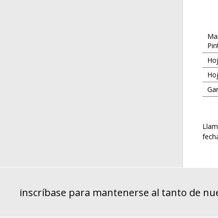
Man
Pin
Hoj
Hoj
Gar
Llam
fech
inscríbase para mantenerse al tanto de nue