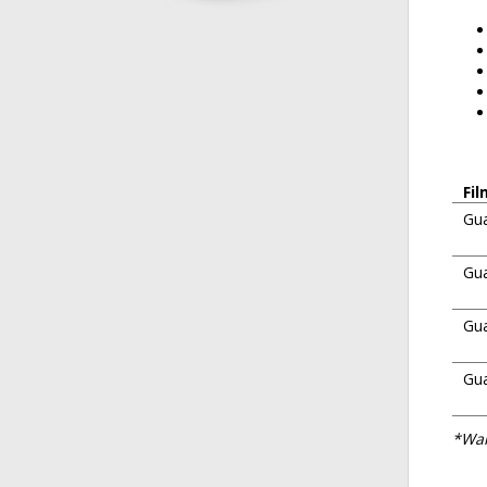
Fi
Gu
Gua
Gua
Gua
*War