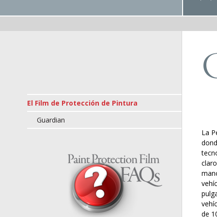
El Film de Protección de Pintura
Guardian
La P
dond
tecn
claro
manc
vehí
pulg
vehí
de 1