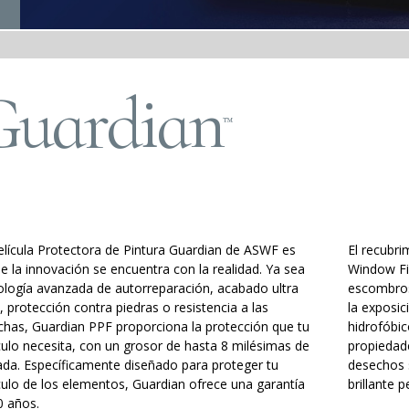
Guardian
™
elícula Protectora de Pintura Guardian de ASWF es
El recubr
e la innovación se encuentra con la realidad. Ya sea
Window Fi
ología avanzada de autorreparación, acabado ultra
escombros
, protección contra piedras o resistencia a las
la exposic
has, Guardian PPF proporciona la protección que tu
hidrofóbi
culo necesita, con un grosor de hasta 8 milésimas de
propiedade
ada. Específicamente diseñado para proteger tu
desechos 
culo de los elementos, Guardian ofrece una garantía
brillante 
0 años.