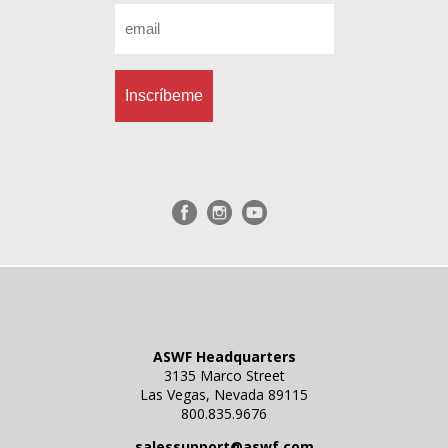
Email
*
ASWF Headquarters
3135 Marco Street
Las Vegas, Nevada 89115
800.835.9676
salessupport@aswf.com