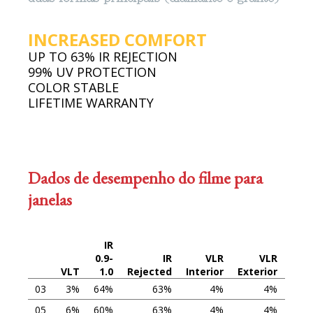
INCREASED COMFORT
UP TO 63% IR REJECTION
99% UV PROTECTION
COLOR STABLE
LIFETIME WARRANTY
Dados de desempenho do filme para
janelas
IR
0.9-
IR
VLR
VLR
VLT
1.0
Rejected
Interior
Exterior
Thi
03
3%
64%
63%
4%
4%
05
6%
60%
63%
4%
4%